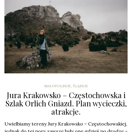
MAŁOPOLSKIE
,
ŚLĄSKIE
Jura Krakowsko – Częstochowska i
Szlak Orlich Gniazd. Plan wycieczki,
atrakcje.
Uwielbiamy tereny Jury Krakowsko – Częstochowskiej,
jednak do tej pory zawsze były one gdzieś po drodze –