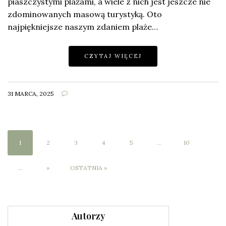
piaszczystymi plażami, a wiele z nich jest jeszcze nie
zdominowanych masową turystyką. Oto
najpiękniejsze naszym zdaniem plaże…
CZYTAJ WIĘCEJ
31 MARCA, 2025
1
2
3
4
5
...
10
...
»
OSTATNIA »
Autorzy