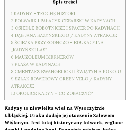
Spis treści
1
KADYNY – TROCHĘ HISTORII
2
FOLWARK I PAŁACYK CESARSKI W KADYNACH
3
OSIEDLE ROBOTNICZE I SPACER PO KADYNACH
4
DĄB JANA BAŻYŃSKIEGO / KADYNY ATRAKCJE
5
ŚCIEŻKA PRZYRODNCZO – EDUKACYJNA
„KADYŃSKI LAS”
6
MAUZOLEUM BIRKNERÓW
7
PLAŻA W KADYNACH
8
CMENTARZ EWANGELICKI I ŚWIĄTYNIA POKOJU
9
SZLAK ROWEROWY GREEN VELO / KADYNY
ATRAKCJE
10
OKOLICE KADYN – CO ZOBACZYĆ?
Kadyny to niewielka wieś na Wysoczyźnie
Elbląskiej. Uroku dodaje jej otoczenie Zalewem
Wiślanym. Jest tutaj historyczny folwark, ceglane
domki i stadnina koni. Poznajcie miejsca, które