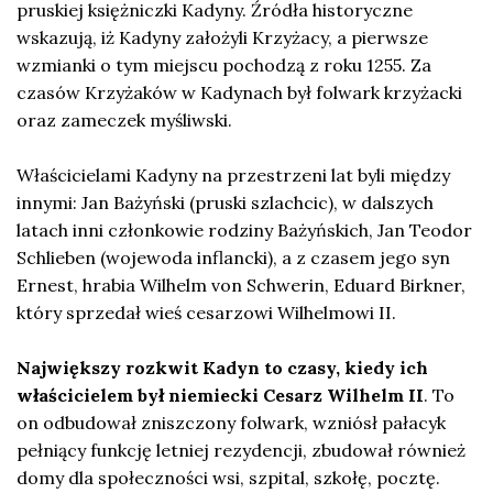
pruskiej księżniczki Kadyny. Źródła historyczne
wskazują, iż Kadyny założyli Krzyżacy, a pierwsze
wzmianki o tym miejscu pochodzą z roku 1255. Za
czasów Krzyżaków w Kadynach był folwark krzyżacki
oraz zameczek myśliwski.
Właścicielami Kadyny na przestrzeni lat byli między
innymi: Jan Bażyński (pruski szlachcic), w dalszych
latach inni członkowie rodziny Bażyńskich, Jan Teodor
Schlieben (wojewoda inflancki), a z czasem jego syn
Ernest, hrabia Wilhelm von Schwerin, Eduard Birkner,
który sprzedał wieś cesarzowi Wilhelmowi II.
Największy rozkwit Kadyn to czasy, kiedy ich
właścicielem był niemiecki Cesarz Wilhelm II
. To
on odbudował zniszczony folwark, wzniósł pałacyk
pełniący funkcję letniej rezydencji, zbudował również
domy dla społeczności wsi, szpital, szkołę, pocztę.