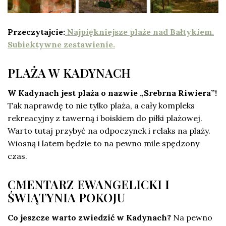
Przeczytajcie:
Najpiękniejsze plaże nad Bałtykiem.
Subiektywne zestawienie.
PLAŻA W KADYNACH
W Kadynach jest plaża o nazwie „Srebrna Riwiera”!
Tak naprawdę to nie tylko plaża, a cały kompleks
rekreacyjny z tawerną i boiskiem do piłki plażowej.
Warto tutaj przybyć na odpoczynek i relaks na plaży.
Wiosną i latem będzie to na pewno mile spędzony
czas.
CMENTARZ EWANGELICKI I
ŚWIĄTYNIA POKOJU
Co jeszcze warto zwiedzić w Kadynach?
Na pewno