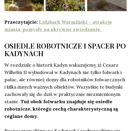
Przeczytajcie:
Lidzbark Warmiński – atrakcje
miasta, pomysły na aktywne zwiedzanie.
OSIEDLE ROBOTNICZE I SPACER PO
KADYNACH
W rozdziale o historii Kadyn wskazujemy, iż Cesarz
Wilhelm II wybudował w Kadynach nie tylko folwark i
pałac, ale również domy dla robotników folwarcznych
i kilka innych ważnych obiektów. Wszystkie te budynki
zachowały się do dziś w praktycznie niezmienionym
stanie.
Tuż obok folwarku znajduje się osiedle
robotnicze, którego cechą charakterystyczną są
ceglane domy
.
Pospacerowaliśmy po Kadynach i zachwycaliśmy się