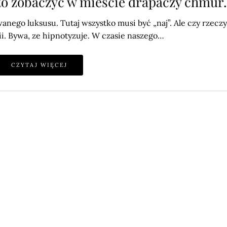
rto zobaczyć w mieście drapaczy chmur
anego luksusu. Tutaj wszystko musi być „naj”. Ale czy rzecz
gii. Bywa, ze hipnotyzuje. W czasie naszego…
CZYTAJ WIĘCEJ