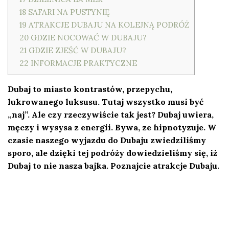
18
SAFARI NA PUSTYNIĘ
19
ATRAKCJE DUBAJU NA KOLEJNĄ PODRÓŻ
20
GDZIE NOCOWAĆ W DUBAJU?
21
GDZIE ZJEŚĆ W DUBAJU?
22
INFORMACJE PRAKTYCZNE
Dubaj to miasto kontrastów, przepychu,
lukrowanego luksusu. Tutaj wszystko musi być
„naj”. Ale czy rzeczywiście tak jest? Dubaj uwiera,
męczy i wysysa z energii. Bywa, ze hipnotyzuje. W
czasie naszego wyjazdu do Dubaju zwiedziliśmy
sporo, ale dzięki tej podróży dowiedzieliśmy się, iż
Dubaj to nie nasza bajka. Poznajcie atrakcje Dubaju.