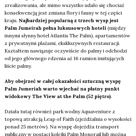
zrealizowania, ale mimo wszystko udało się chociaż
konsekwencją jest zmiana flory i fauny w tej części
kraju.
Najbardziej popularną z trzech wysp jest
Palm Jumeirah pełna luksusowych hoteli
(między
innymi słynny hotel Atlantis The Palm), apartamentów
z prywatnymi plażami, ekskluzywnych restauracji.
Kształtem nawiązuje oczywiście do palmy i odchodzi
od jego głównego rdzenia aż 16 ramion imitujących
liście palmy.
Aby obejrzeć w całej okazałości sztuczną wyspę
Palm Jumeriah warto wjechać na płatny punkt
widokowy The View at the Palm (52 piętro)
.
Działa tutaj również park wodny Aquaventure z
topową atrakcją Leap of Faith (zjeżdżalnia o wysokości
ponad 25 metrów). Na wyspę dojeżdża transport
publiczny w postaci kolejki Palm Monorail lub można