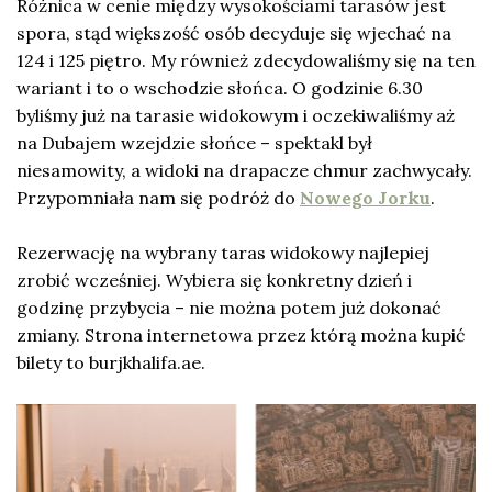
Różnica w cenie między wysokościami tarasów jest
spora, stąd większość osób decyduje się wjechać na
124 i 125 piętro. My również zdecydowaliśmy się na ten
wariant i to o wschodzie słońca. O godzinie 6.30
byliśmy już na tarasie widokowym i oczekiwaliśmy aż
na Dubajem wzejdzie słońce – spektakl był
niesamowity, a widoki na drapacze chmur zachwycały.
Przypomniała nam się podróż do
Nowego Jorku
.
Rezerwację na wybrany taras widokowy najlepiej
zrobić wcześniej. Wybiera się konkretny dzień i
godzinę przybycia – nie można potem już dokonać
zmiany. Strona internetowa przez którą można kupić
bilety to burjkhalifa.ae.