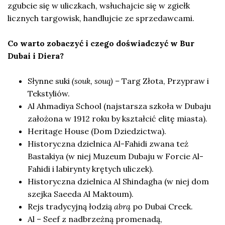
zgubcie się w uliczkach, wsłuchajcie się w zgiełk
licznych targowisk, handlujcie ze sprzedawcami.
Co warto zobaczyć i czego doświadczyć w Bur
Dubai i Diera?
Słynne suki
(souk, souq) –
Targ Złota, Przypraw i
Tekstyliów.
Al Ahmadiya School (najstarsza szkoła w Dubaju
założona w 1912 roku by kształcić elitę miasta).
Heritage House (Dom Dziedzictwa).
Historyczna dzielnica Al-Fahidi zwana też
Bastakiya (w niej Muzeum Dubaju w Forcie Al-
Fahidi i labirynty krętych uliczek).
Historyczna dzielnica Al Shindagha (w niej dom
szejka Saeeda Al Maktoum).
Rejs tradycyjną łodzią
abrą
po Dubai Creek.
Al – Seef z nadbrzeżną promenadą,