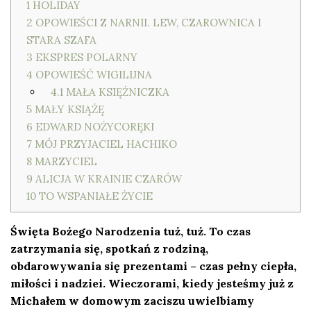
1
HOLIDAY
2
OPOWIEŚCI Z NARNII. LEW, CZAROWNICA I
STARA SZAFA
3
EKSPRES POLARNY
4
OPOWIEŚĆ WIGILIJNA
4.1
MAŁA KSIĘŻNICZKA
5
MAŁY KSIĄŻĘ
6
EDWARD NOŻYCORĘKI
7
MÓJ PRZYJACIEL HACHIKO
8
MARZYCIEL
9
ALICJA W KRAINIE CZARÓW
10
TO WSPANIAŁE ŻYCIE
Święta Bożego Narodzenia tuż, tuż. To czas
zatrzymania się, spotkań z rodziną,
obdarowywania się prezentami – czas pełny ciepła,
miłości i nadziei. Wieczorami, kiedy jesteśmy już z
Michałem w domowym zaciszu uwielbiamy