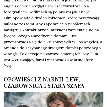
angielskiej wsi. Moim marzeniem jest zobaczyć jak
angielskie wsie wyglądają w rzeczywistości. Na
fotografiach i w filmach są po prostu jak z bajki.
Film opowiada o dwóch kobietach, które przeżywają
miłosne rozterki. Aby zapomnieć o problemach
nawiązują kontakt przez Internet i zamieniają się na
święta Bożego Narodzenia domami. Iris
przeprowadza się do luksusowej willi w Los Angeles, a
Amanda do zasypanego śniegiem domku położonego
w Anglii. Te decyzje na zawsze zmienią ich losy. Film
jest wzruszający, bawi i wprowadza w atmosferę
świąt.
OPOWIEŚCI Z NARNII. LEW,
CZAROWNICA I STARA SZAFA