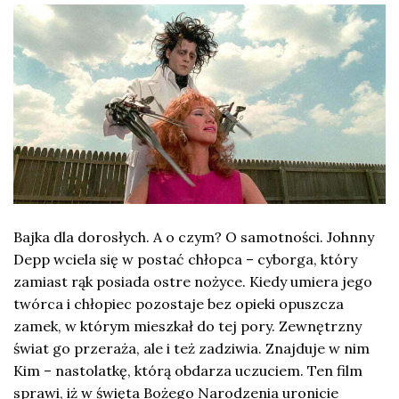
Bajka dla dorosłych. A o czym? O samotności. Johnny
Depp wciela się w postać chłopca – cyborga, który
zamiast rąk posiada ostre nożyce. Kiedy umiera jego
twórca i chłopiec pozostaje bez opieki opuszcza
zamek, w którym mieszkał do tej pory. Zewnętrzny
świat go przeraża, ale i też zadziwia. Znajduje w nim
Kim – nastolatkę, którą obdarza uczuciem. Ten film
sprawi, iż w święta Bożego Narodzenia uronicie