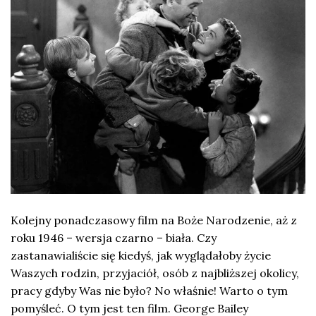
Kolejny ponadczasowy film na Boże Narodzenie, aż z
roku 1946 – wersja czarno – biała. Czy
zastanawialiście się kiedyś, jak wyglądałoby życie
Waszych rodzin, przyjaciół, osób z najbliższej okolicy,
pracy gdyby Was nie było? No właśnie! Warto o tym
pomyśleć. O tym jest ten film. George Bailey