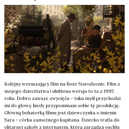
Kolejny wzruszający film na Boże Narodzenie. Film z
mojego dzieciństwa i ulubiona wersja to ta z 1995
roku. Dobro zawsze zwycięża – taka myśl przychodzi
mi do głowy, kiedy przypominam sobie tę produkcję.
Główną bohaterką filmu jest dziewczynka o imieniu
Sara – córka zamożnego kapitana. Dziecko trafia do
elitarnej szkoły z internatem, którą zarządza oschła