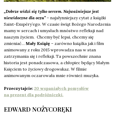
„Dobrze widzi się tylko sercem. Najważniejsze jest
niewidoczne dla oczu”
– najsłynniejszy cytat z książki
Saint-Exupéry’ego. W czasie świąt Bożego Narodzenia
mamy w sercach i umysłach mnóstwo refleksji nad
naszym życiem. Chcemy być lepsi, chcemy się
zmieniać…
Mały Książę
– zarówno książka jak i film
animowany z roku 2015 wprowadza nas w stan
zatrzymania się i refleksji. Ta powszechnie znana
historia jest ponadczasowa, a chłopiec będący Małym
Księciem to życiowy drogowskaz. W filmie
animowanym oczarowała mnie również muzyka.
Przeczytajcie:
20 wspaniałych pomysłów
na prezent dla podróżniczki.
EDWARD NOŻYCORĘKI