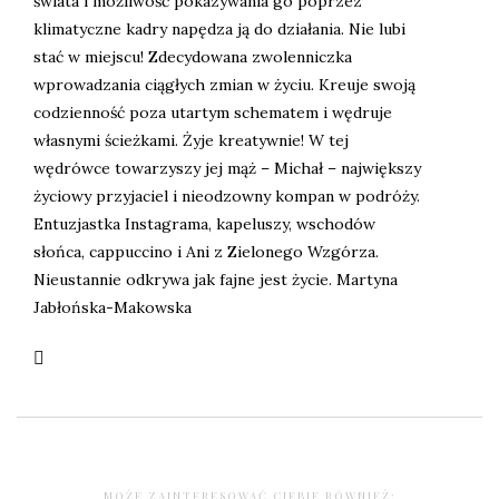
świata i możliwość pokazywania go poprzez
klimatyczne kadry napędza ją do działania. Nie lubi
stać w miejscu! Zdecydowana zwolenniczka
wprowadzania ciągłych zmian w życiu. Kreuje swoją
codzienność poza utartym schematem i wędruje
własnymi ścieżkami. Żyje kreatywnie! W tej
wędrówce towarzyszy jej mąż – Michał – największy
życiowy przyjaciel i nieodzowny kompan w podróży.
Entuzjastka Instagrama, kapeluszy, wschodów
słońca, cappuccino i Ani z Zielonego Wzgórza.
Nieustannie odkrywa jak fajne jest życie. Martyna
Jabłońska-Makowska
MOŻE ZAINTERESOWAĆ CIEBIE RÓWNIEŻ: