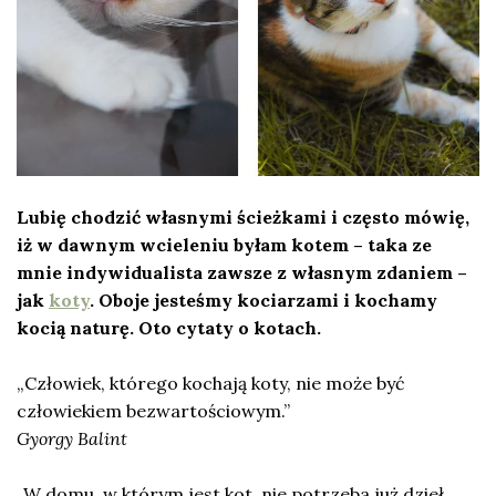
Lubię chodzić własnymi ścieżkami i często mówię,
iż w dawnym wcieleniu byłam kotem – taka ze
mnie indywidualista zawsze z własnym zdaniem –
jak
koty
. Oboje jesteśmy kociarzami i kochamy
kocią naturę. Oto cytaty o kotach.
„Człowiek, którego kochają koty, nie może być
człowiekiem bezwartościowym.”
Gyorgy Balint
„W domu, w którym jest kot, nie potrzeba już dzieł