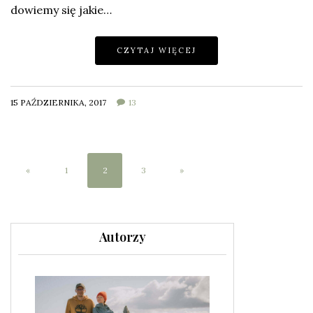
dowiemy się jakie…
CZYTAJ WIĘCEJ
15 PAŹDZIERNIKA, 2017
13
«
1
2
3
»
Autorzy