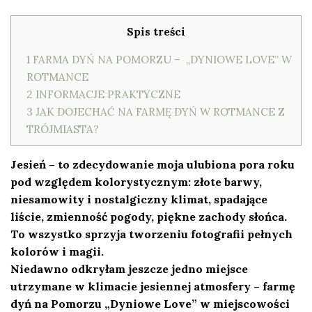
Spis treści
1
FARMA DYŃ NA POMORZU – „DYNIOWE LOVE” W
ROTMANCE
2
INFORMACJE PRAKTYCZNE
3
JAK DOJECHAĆ NA FARMĘ DYŃ W ROTMANCE Z
TRÓJMIASTA?
Jesień – to zdecydowanie moja ulubiona pora roku
pod względem kolorystycznym: złote barwy,
niesamowity i nostalgiczny klimat, spadające
liście, zmienność pogody, piękne zachody słońca.
To wszystko sprzyja tworzeniu fotografii pełnych
kolorów i magii.
Niedawno odkryłam jeszcze jedno miejsce
utrzymane w klimacie jesiennej atmosfery – farmę
dyń na Pomorzu „Dyniowe Love” w miejscowości