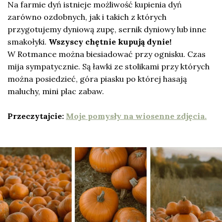
Na farmie dyń istnieje możliwość kupienia dyń
zarówno ozdobnych, jak i takich z których
przygotujemy dyniową zupę, sernik dyniowy lub inne
smakołyki.
Wszyscy chętnie kupują dynie!
W Rotmance można biesiadować przy ognisku. Czas
mija sympatycznie. Są ławki ze stolikami przy których
można posiedzieć, góra piasku po której hasają
maluchy, mini plac zabaw.
Przeczytajcie:
Moje pomysły na wiosenne zdjęcia.