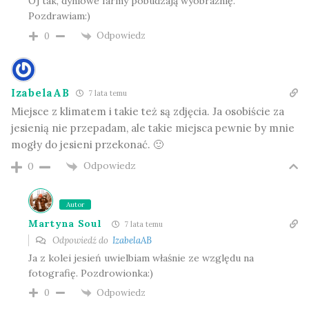
Oj tak, dyniowe farmy pobudzają wyobraźnię.
Pozdrawiam:)
Odpowiedz
0
IzabelaAB
7 lata temu
Miejsce z klimatem i takie też są zdjęcia. Ja osobiście za
jesienią nie przepadam, ale takie miejsca pewnie by mnie
mogły do jesieni przekonać. 🙂
Odpowiedz
0
Autor
Martyna Soul
7 lata temu
Odpowiedź do
IzabelaAB
Ja z kolei jesień uwielbiam właśnie ze względu na
fotografię. Pozdrowionka:)
Odpowiedz
0