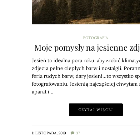
FOTOGRAFIA
Moje pomysły na jesienne zdj
Jesień to idealna pora roku, aby zrobić klimat
zdjęcia pełne ciepłych barw i nostalgii. Poran
feria rudych barw, dary jesieni…to wszystko sp
fotografowaniu. Jesienią najczęściej chwytam 
aparat i…
CZYTAJ WIĘCEJ
11 LISTOPADA, 2019
37