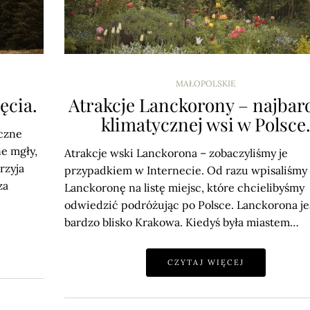
MAŁOPOLSKIE
ęcia.
Atrakcje Lanckorony – najbard
klimatycznej wsi w Polsce
yczne
ne mgły,
Atrakcje wski Lanckorona – zobaczyliśmy je
rzyja
przypadkiem w Internecie. Od razu wpisaliśmy
za
Lanckoronę na listę miejsc, które chcielibyśmy
odwiedzić podróżując po Polsce. Lanckorona je
bardzo blisko Krakowa. Kiedyś była miastem…
CZYTAJ WIĘCEJ