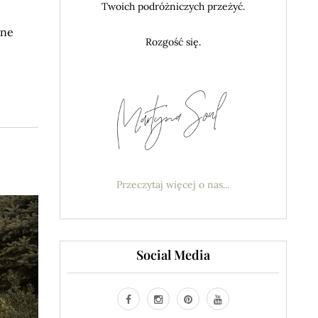
Twoich podróżniczych przeżyć.
nne
Rozgość się.
Przeczytaj więcej o nas...
Social Media