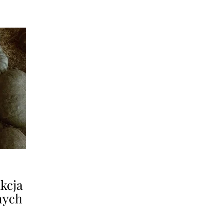
kcja
nych