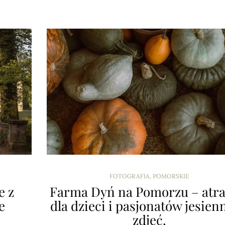
FOTOGRAFIA
,
POMORSKIE
e z
Farma Dyń na Pomorzu – atra
e
dla dzieci i pasjonatów jesien
zdjęć.