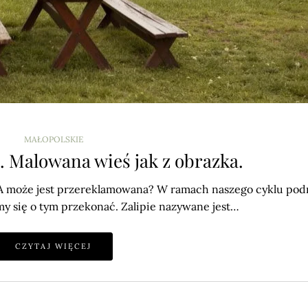
MAŁOPOLSKIE
e. Malowana wieś jak z obrazka.
e? A może jest przereklamowana? W ramach naszego cyklu pod
my się o tym przekonać. Zalipie nazywane jest…
CZYTAJ WIĘCEJ