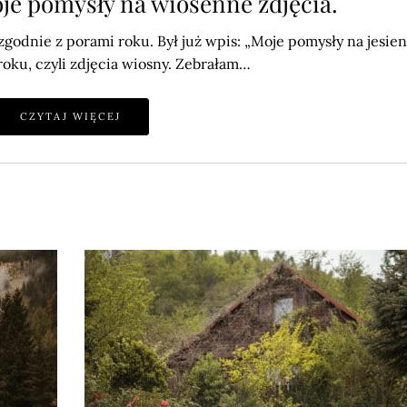
je pomysły na wiosenne zdjęcia.
zgodnie z porami roku. Był już wpis: „Moje pomysły na jesie
 roku, czyli zdjęcia wiosny. Zebrałam…
CZYTAJ WIĘCEJ