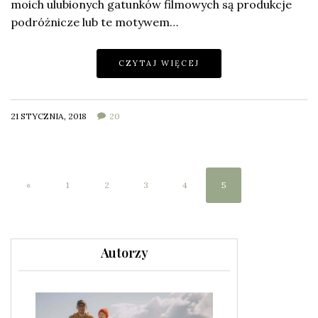
moich ulubionych gatunków filmowych są produkcje
podróżnicze lub te motywem…
CZYTAJ WIĘCEJ
21 STYCZNIA, 2018
20
«
1
2
3
4
5
Autorzy