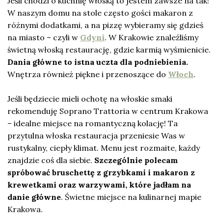
Jeśli chodzi o kuchnię włoską to jestem zawsze na tak!
W naszym domu na stole często gości makaron z
różnymi dodatkami, a na pizzę wybieramy się gdzieś
na miasto – czyli w
Gdyni
. W Krakowie znaleźliśmy
świetną włoską restaurację, gdzie karmią wyśmienicie.
Dania główne to istna uczta dla podniebienia.
Wnętrza również piękne i przenoszące do
Włoch
.
Jeśli będziecie mieli ochotę na włoskie smaki
rekomenduję Soprano Trattoria w centrum Krakowa
– idealne miejsce na romantyczną kolację! Ta
przytulna włoska restauracja przeniesie Was w
rustykalny, ciepły klimat. Menu jest rozmaite, każdy
znajdzie coś dla siebie.
Szczególnie polecam
spróbować bruschettę z grzybkami i makaron z
krewetkami oraz warzywami, które jadłam na
danie główne
. Świetne miejsce na kulinarnej mapie
Krakowa.