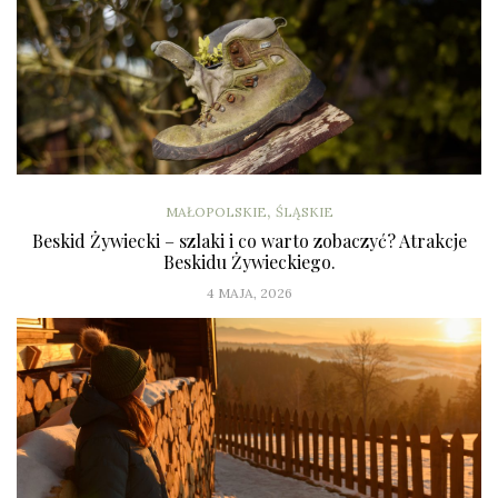
,
MAŁOPOLSKIE
ŚLĄSKIE
Beskid Żywiecki – szlaki i co warto zobaczyć? Atrakcje
Beskidu Żywieckiego.
4 MAJA, 2026