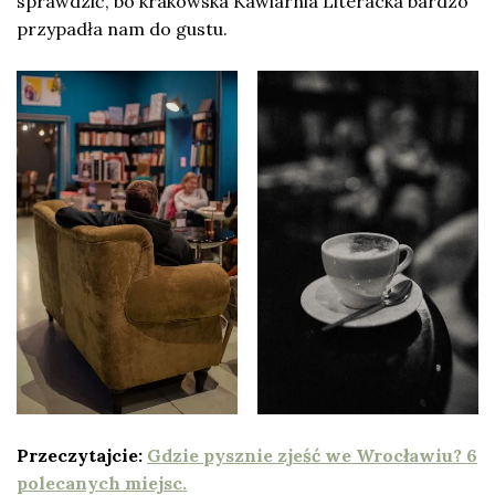
sprawdzić, bo krakowska Kawiarnia Literacka bardzo
przypadła nam do gustu.
Przeczytajcie:
Gdzie pysznie zjeść we Wrocławiu? 6
polecanych miejsc.