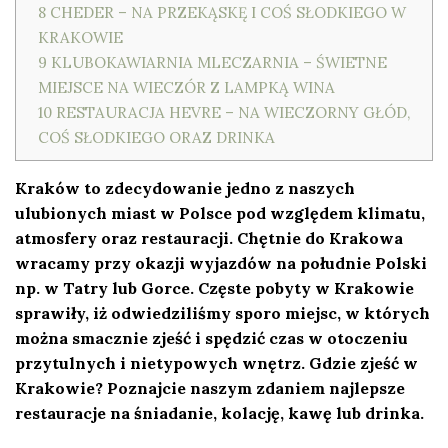
8
CHEDER – NA PRZEKĄSKĘ I COŚ SŁODKIEGO W
KRAKOWIE
9
KLUBOKAWIARNIA MLECZARNIA – ŚWIETNE
MIEJSCE NA WIECZÓR Z LAMPKĄ WINA
10
RESTAURACJA HEVRE – NA WIECZORNY GŁÓD,
COŚ SŁODKIEGO ORAZ DRINKA
Kraków to zdecydowanie jedno z naszych
ulubionych miast w Polsce pod względem klimatu,
atmosfery oraz restauracji. Chętnie do Krakowa
wracamy przy okazji wyjazdów na południe Polski
np. w Tatry lub Gorce. Częste pobyty w Krakowie
sprawiły, iż odwiedziliśmy sporo miejsc, w których
można smacznie zjeść i spędzić czas w otoczeniu
przytulnych i nietypowych wnętrz. Gdzie zjeść w
Krakowie? Poznajcie naszym zdaniem najlepsze
restauracje na śniadanie, kolację, kawę lub drinka.