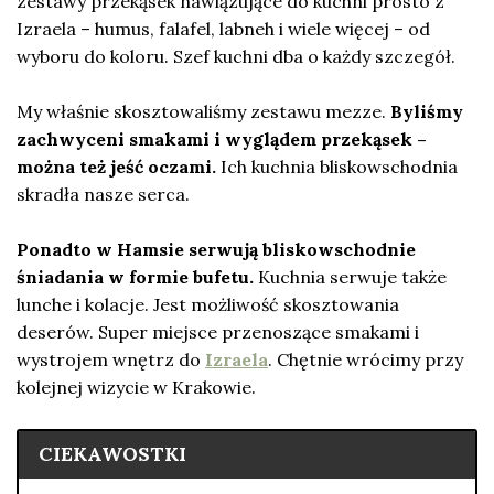
zestawy przekąsek nawiązujące do kuchni prosto z
Izraela – humus, falafel, labneh i wiele więcej – od
wyboru do koloru. Szef kuchni dba o każdy szczegół.
My właśnie skosztowaliśmy zestawu mezze.
Byliśmy
zachwyceni smakami i wyglądem przekąsek –
można też jeść oczami.
Ich kuchnia bliskowschodnia
skradła nasze serca.
Ponadto w Hamsie serwują bliskowschodnie
śniadania w formie bufetu.
Kuchnia serwuje także
lunche i kolacje. Jest możliwość skosztowania
deserów. Super miejsce przenoszące smakami i
wystrojem wnętrz do
Izraela
. Chętnie wrócimy przy
kolejnej wizycie w Krakowie.
CIEKAWOSTKI