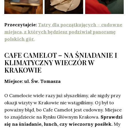
Przeczytajcie:
Tatry dla początkujących – cudowne
miejsca, z których będziesz podziwiał panoramę
polskich gór.
CAFE CAMELOT – NA ŚNIADANIE I
KLIMATYCZNY WIECZÓR W
KRAKOWIE
Miejsce: ul. Św. Tomasza
O Camelocie wiele razy już słyszeliśmy, ale nigdy przy
okazji wizyty w Krakowie nie wstąpiliśmy. Oj był to
poważny błąd, bo Cafe Camelot jest cudowny. Miejsce
to znajdziecie na Rynku Głównym Krakowa.
Sprawdzi
się na śniadanie, lunch, czy wieczorny posiłek.
My