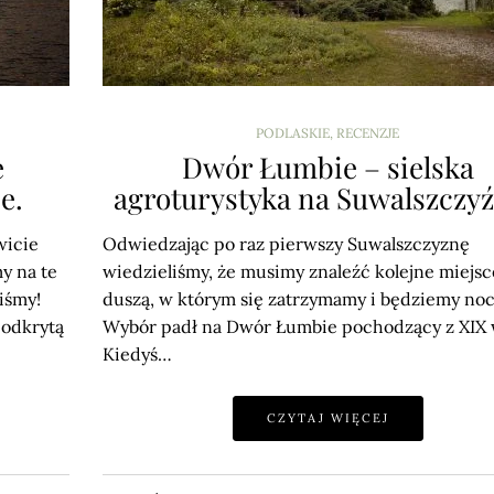
PODLASKIE
,
RECENZJE
e
Dwór Łumbie – sielska
e.
agroturystyka na Suwalszczyź
wicie
Odwiedzając po raz pierwszy Suwalszczyznę
y na te
wiedzieliśmy, że musimy znaleźć kolejne miejsc
iśmy!
duszą, w którym się zatrzymamy i będziemy no
eodkrytą
Wybór padł na Dwór Łumbie pochodzący z XIX 
Kiedyś…
CZYTAJ WIĘCEJ