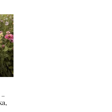
 –
ka,