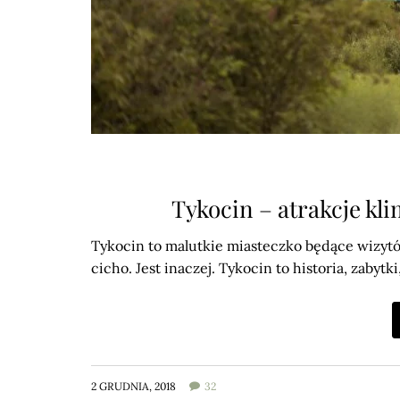
Tykocin – atrakcje kl
Tykocin to malutkie miasteczko będące wizytówk
cicho. Jest inaczej. Tykocin to historia, zabyt
2 GRUDNIA, 2018
32