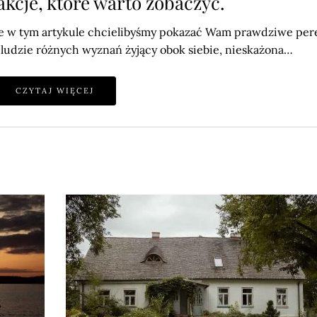
akcje, które warto zobaczyć.
 ale w tym artykule chcielibyśmy pokazać Wam prawdziwe per
a, ludzie różnych wyznań żyjący obok siebie, nieskażona…
CZYTAJ WIĘCEJ