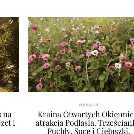
PODLASKIE
ś na
Kraina Otwartych Okiennic
zet i
atrakcja Podlasia. Trześcian
Puchły, Soce i Ciełuszki.