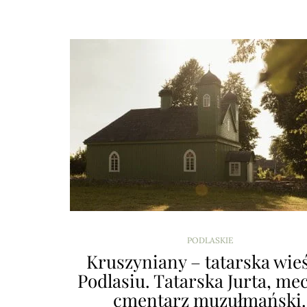
PODLASKIE
Kruszyniany – tatarska wie
Podlasiu. Tatarska Jurta, mec
cmentarz muzułmański.