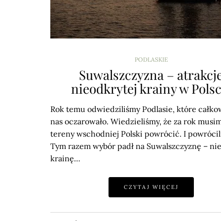
PODLASKIE
Suwalszczyzna – atrakcj
nieodkrytej krainy w Polsc
Rok temu odwiedziliśmy Podlasie, które całko
nas oczarowało. Wiedzieliśmy, że za rok musim
tereny wschodniej Polski powrócić. I powrócil
Tym razem wybór padł na Suwalszczyznę – ni
krainę…
CZYTAJ WIĘCEJ