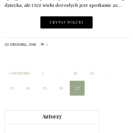
dziecka, ale i też wielu dorosłych jest spotkanie ze…
CZYTAJ WIĘCEJ
20 GRUDNIA, 2015
4
« PIERWSZA
«
...
10
20
...
23
24
25
26
27
Autorzy