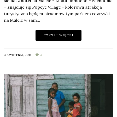
się nasz hotel na Malcie – Malta północno – zachodnia
– znajduje się Popeye Village – kolorowa atrakcja
turystyczna będąca niesamowitym parkiem rozrywki
na Malcie w sam…
CZYTAJ WIĘCEJ
3 KWIETNIA, 2016
3