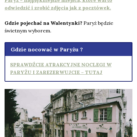
Paryż – najpiękniejsze miejsca, które warto
odwiedzić i zrobić zdjęcia jak z pocztówek.
Gdzie pojechać na Walentynki?
Paryż będzie
świetnym wyborem.
Gdzie nocować w Paryżu ?
SPRAWDŹCIE ATRAKCYJNE NOCLEGI W
PARYŻU I ZAREZERWUJCIE – TUTAJ