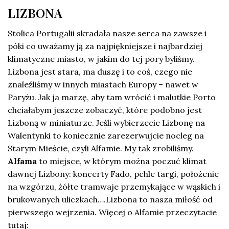
LIZBONA
Stolica Portugalii skradała nasze serca na zawsze i
póki co uważamy ją za najpiękniejsze i najbardziej
klimatyczne miasto, w jakim do tej pory byliśmy.
Lizbona jest stara, ma duszę i to coś, czego nie
znaleźliśmy w innych miastach Europy – nawet w
Paryżu. Jak ja marzę, aby tam wrócić i malutkie Porto
chciałabym jeszcze zobaczyć, które podobno jest
Lizboną w miniaturze. Jeśli wybierzecie Lizbonę na
Walentynki to koniecznie zarezerwujcie nocleg na
Starym Mieście, czyli Alfamie. My tak zrobiliśmy.
Alfama
to miejsce, w którym można poczuć klimat
dawnej Lizbony: koncerty Fado, pchle targi, położenie
na wzgórzu, żółte tramwaje przemykające w wąskich i
brukowanych uliczkach….Lizbona to nasza miłość od
pierwszego wejrzenia. Więcej o Alfamie przeczytacie
tutaj: