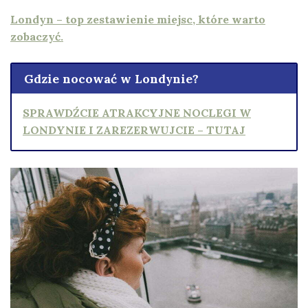
Londyn – top zestawienie miejsc, które warto
zobaczyć.
Gdzie nocować w Londynie?
SPRAWDŹCIE ATRAKCYJNE NOCLEGI W
LONDYNIE I ZAREZERWUJCIE – TUTAJ