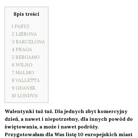
Spis treści
1
PARYŻ
2
LIZBONA
3
BARCELONA
4
PRAGA
5
BERGAMO
6
WILNO
7
MALMO
8
VALLETTA
9
GDAŃSK
10
LONDYN
Walentynki tuż tuż. Dla jednych zbyt komercyjny
dzień, a nawet i niepotrzebny, dla innych powód do
świętowania, a może i nawet podróży.
Przygotowałam dla Was listę 10 europejskich miast