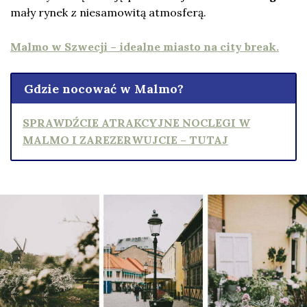
mały rynek z niesamowitą atmosferą.
Malmo w Szwecji – idealne miasto na city break.
Gdzie nocować w Malmo?
SPRAWDŹCIE ATRAKCYJNE NOCLEGI W
MALMO I ZAREZERWUJCIE – TUTAJ