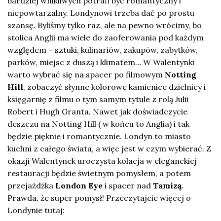
bardziej wnikliwych potrafi być romantyczny i
niepowtarzalny. Londynowi trzeba dać po prostu
szansę. Byliśmy tylko raz, ale na pewno wrócimy, bo
stolica Anglii ma wiele do zaoferowania pod każdym
względem – sztuki, kulinariów, zakupów, zabytków,
parków, miejsc z duszą i klimatem… W Walentynki
warto wybrać się na spacer po filmowym
Notting
Hill
, zobaczyć słynne kolorowe kamienice dzielnicy i
księgarnię z filmu o tym samym tytule z rolą Julii
Robert i Hugh Granta. Nawet jak doświadczycie
deszczu na Notting Hill ( w końcu to Anglia) i tak
będzie pięknie i romantycznie. Londyn to miasto
kuchni z całego świata, a więc jest w czym wybierać. Z
okazji Walentynek uroczysta kolacja w eleganckiej
restauracji będzie świetnym pomysłem, a potem
przejażdżka
London Eye
i spacer nad
Tamizą
.
Prawda, że super pomysł! Przeczytajcie więcej o
Londynie tutaj: