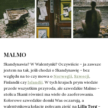
MALMO
Skandynawia? W Walentynki? Oczywiście – ja zawsze
jestem na tak, jeśli chodzi o Skandynawię – bez
względu na to czy mowa o
Norwegii
,
Szwecji
,
Finlandii czy
Islandii
. W tych krajach prym wiedzie
przede wszystkim przyroda, ale szwedzkie Malmo –
stolica Skanii również ma wiele do zaoferowania.
Kolorowe szwedzkie domki Was oczarują, a
walentynkową kolację polecam zjeść na
Lilla Torg
–