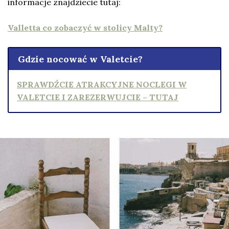
informacje znajdziecie tutaj:
Valletta co zobaczyć w stolicy Malty?
Gdzie nocować w Valetcie?
SPRAWDŹCIE ATRAKCYJNE NOCLEGI W
VALETCIE I ZAREZERWUJCIE – TUTAJ