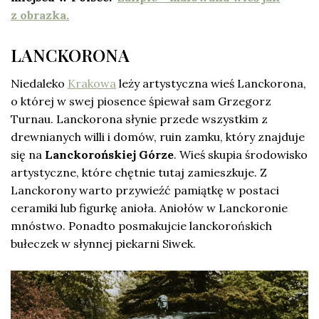
z obrazka.
LANCKORONA
Niedaleko
Krakowa
leży artystyczna wieś Lanckorona,
o której w swej piosence śpiewał sam Grzegorz
Turnau. Lanckorona słynie przede wszystkim z
drewnianych willi i domów, ruin zamku, który znajduje
się na
Lanckorońskiej Górze
. Wieś skupia środowisko
artystyczne, które chętnie tutaj zamieszkuje. Z
Lanckorony warto przywieźć pamiątkę w postaci
ceramiki lub figurkę anioła. Aniołów w Lanckoronie
mnóstwo. Ponadto posmakujcie lanckorońskich
bułeczek w słynnej piekarni Siwek.