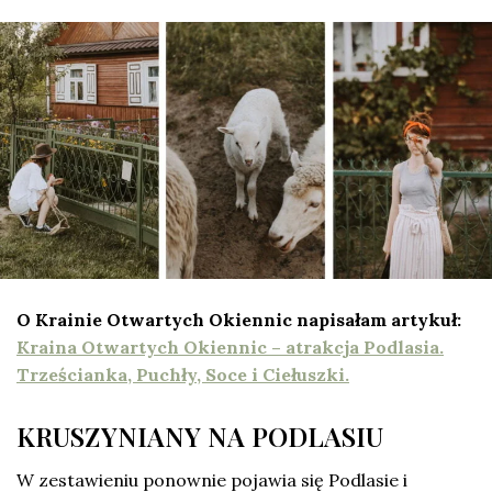
O Krainie Otwartych Okiennic napisałam artykuł:
Kraina Otwartych Okiennic – atrakcja Podlasia.
Trześcianka, Puchły, Soce i Ciełuszki.
KRUSZYNIANY NA PODLASIU
W zestawieniu ponownie pojawia się Podlasie i