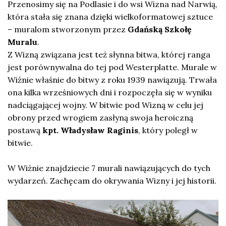
Przenosimy się na Podlasie i do wsi Wizna nad Narwią,
która stała się znana dzięki wielkoformatowej sztuce
– muralom stworzonym przez
Gdańską Szkołę
Muralu
.
Z Wizną związana jest też słynna bitwa, której ranga
jest porównywalna do tej pod Westerplatte. Murale w
Wiźnie właśnie do bitwy z roku 1939 nawiązują. Trwała
ona kilka wrześniowych dni i rozpoczęła się w wyniku
nadciągającej wojny. W bitwie pod Wizną w celu jej
obrony przed wrogiem zasłyną swoja heroiczną
postawą
kpt. Władysław Raginis
, który poległ w
bitwie.
W Wiźnie znajdziecie 7 murali nawiązujących do tych
wydarzeń. Zachęcam do okrywania Wizny i jej historii.