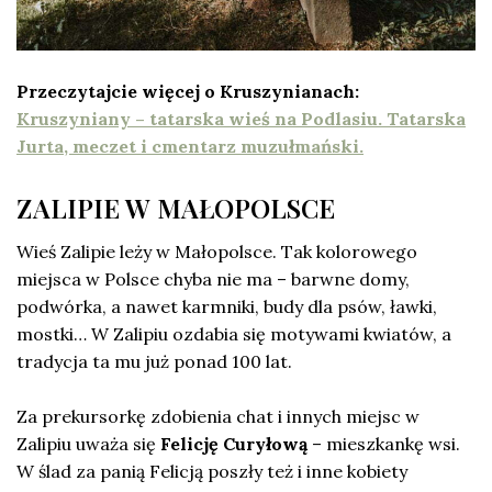
Przeczytajcie więcej o Kruszynianach:
Kruszyniany – tatarska wieś na Podlasiu. Tatarska
Jurta, meczet i cmentarz muzułmański.
ZALIPIE W MAŁOPOLSCE
Wieś Zalipie leży w Małopolsce. Tak kolorowego
miejsca w Polsce chyba nie ma – barwne domy,
podwórka, a nawet karmniki, budy dla psów, ławki,
mostki… W Zalipiu ozdabia się motywami kwiatów, a
tradycja ta mu już ponad 100 lat.
Za prekursorkę zdobienia chat i innych miejsc w
Zalipiu uważa się
Felicję Curyłową
– mieszkankę wsi.
W ślad za panią Felicją poszły też i inne kobiety