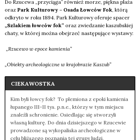
Do Rzucewa „przyciąga” również morze, piękna plaża
oraz
Park Kulturowy – Osada Łowców Fok
, którą
odkryto w roku 1894. Park Kulturowy oferuje spacer
„Szlakiem łowców fok”
oraz zwiedzanie kaszubskiej
chaty, w której można obejrzeć następujące wystawy:
„Rzucewo w epoce kamienia”
„Obiekty archeologiczne w krajobrazie Kaszub”
CIEKAWOSTKA
Kim byli łowcy fok? To plemiona z epoki kamienia
łupanego III-II tys. p.n.e., którzy w tym miejscu
znaleźli schronienie. Osiedlając się stworzyli
własną kulturę. Do dnia dzisiejszego w Rzucewie
prowadzone są wykopaliska archeologiczne w
celu bliższego poznania tej grupy ludzi.