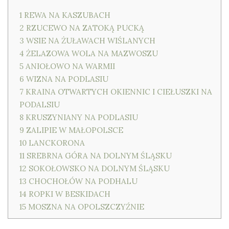
1
REWA NA KASZUBACH
2
RZUCEWO NA ZATOKĄ PUCKĄ
3
WSIE NA ŻUŁAWACH WIŚLANYCH
4
ŻELAZOWA WOLA NA MAZWOSZU
5
ANIOŁOWO NA WARMII
6
WIZNA NA PODLASIU
7
KRAINA OTWARTYCH OKIENNIC I CIEŁUSZKI NA
PODALSIU
8
KRUSZYNIANY NA PODLASIU
9
ZALIPIE W MAŁOPOLSCE
10
LANCKORONA
11
SREBRNA GÓRA NA DOLNYM ŚLĄSKU
12
SOKOŁOWSKO NA DOLNYM ŚLĄSKU
13
CHOCHOŁÓW NA PODHALU
14
ROPKI W BESKIDACH
15
MOSZNA NA OPOLSZCZYŹNIE