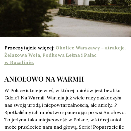
Przeczytajcie więcej:
Okolice Warszawy – atrakcje.
Żelazowa Wola, Podkowa Leśna i Pałac
w Rozalinie.
ANIOŁOWO NA WARMII
W Polsce istnieje wieś, w której aniołów jest bez liku.
Gdzie? Na Warmii! Warmia już wiele razy zaskoczyła
nas swoją urodą i niepowtarzalnością, ale anioły…?
Spotkaliśmy ich mnóstwo spacerując po wsi Aniołowo.
To jedyna taka miejscowość w Polsce, w której anioł
może przelecieć nam nad głową. Serio! Popatrzcie ile