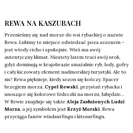
REWA NA KASZUBACH
Przenieśmy się nad morze do wsi rybackiej o nazwie
Rewa. Lubimy to miejsce odwiedzać poza sezonem –
jest wtedy cicho i spokojnie. Wieś ma swój
autentyczny klimat. Niestety latem traci swój urok,
gdyż dominują w krajobrazie smażalnie ryb, lody, gofry
i cały kiczowaty element nadmorskiej turystyki. Ale to
nic! Rewa pięknieje, kiedy sezon się kończy. Spacer
brzegiem morza,
Cypel Rewski
, przystań rybacka i
unoszące się kolorowe łódeczki na morzu, łabędzie…
W Rewie znajduje się także
Aleja Zasłużonych Ludzi
Morza
, a jej symbolem jest
Krzyż Morski
. Rewa
przyciąga fanów windsurfingu i kitesurfingu.