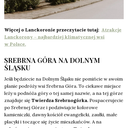
Więcej o Lanckoronie przeczytacie tutaj:
Atrakcje
Lanckorony – najbardziej klimatycznej wsi
w Polsce.
SREBRNA GÓRA NA DOLNYM
ŚLĄSKU
Jeśli będziecie na Dolnym Śląsku nie pomińcie w swoim
planie podróży wsi Srebrna Góra. To ciekawe miejsce
leży u podnóża góry o tej samej nazwie, a na tej górze
znajduje się
Twierdza Srebrnogórka.
Pospacerujecie
po Srebrnej Górze i podziwiajcie kolorowe
kamieniczki, dawny kościół ewangelicki, zaułki, małe
placyki i toczące się życie mieszkańców. A na